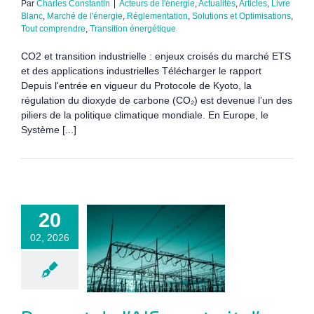
Par
Charles Constantin
|
Acteurs de l'énergie
,
Actualités
,
Articles
,
Livre
Blanc
,
Marché de l'énergie
,
Réglementation
,
Solutions et Optimisations
,
Tout comprendre
,
Transition énergétique
CO2 et transition industrielle : enjeux croisés du marché ETS
et des applications industrielles Télécharger le rapport
Depuis l'entrée en vigueur du Protocole de Kyoto, la
régulation du dioxyde de carbone (CO₂) est devenue l’un des
piliers de la politique climatique mondiale. En Europe, le
Système [...]
t de l’AIE :
20
trait d’un
02, 2026
ystème
ectrique
al en pleine
utation