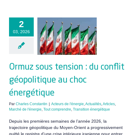
muz sous
2
sion : du
03, 2026
conflit
olitique au
énergétique
Ormuz sous tension : du conflit
géopolitique au choc
énergétique
Par
Charles Constantin
|
Acteurs de l'énergie
,
Actualités
,
Articles
,
Marché de l'énergie
,
Tout comprendre
,
Transition énergétique
Depuis les premières semaines de l’année 2026, la
trajectoire géopolitique du Moyen-Orient a progressivement
quitté le registre d’une crise intérieure iranienne pour entrer