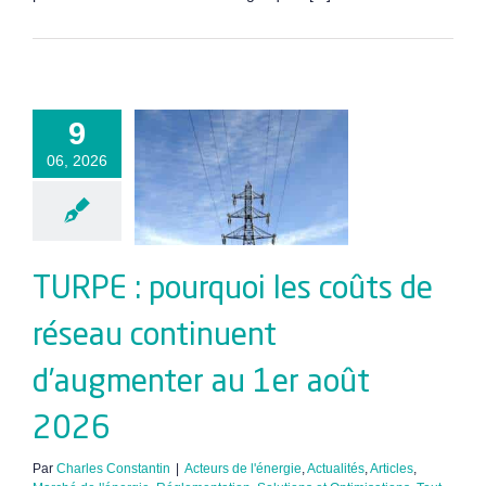
URPE :
9
rquoi les
06, 2026
s de réseau
ntinuent
gmenter au
 août 2026
TURPE : pourquoi les coûts de
réseau continuent
d’augmenter au 1er août
2026
Par
Charles Constantin
|
Acteurs de l'énergie
,
Actualités
,
Articles
,