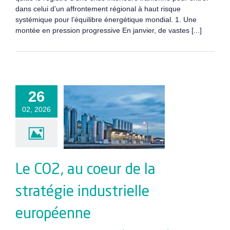
dans celui d’un affrontement régional à haut risque
systémique pour l’équilibre énergétique mondial. 1. Une
montée en pression progressive En janvier, de vastes [...]
 CO2, au
26
eur de la
02, 2026
tratégie
dustrielle
ropéenne
Le CO2, au coeur de la
stratégie industrielle
européenne