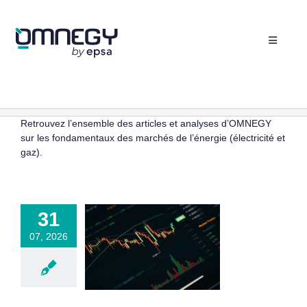
Passer
au
contenu
Toggle
Navigati
Vos besoins
Votre profil
Retrouvez l’ensemble des articles et analyses d’OMNEGY
Nos ressources
sur les fondamentaux des marchés de l’énergie (électricité et
Découvrir OMNEGY
gaz).
Contactez-nous
 est le vrai
+33(0)1 87 66 68 01
31
coût de
Espace client
07, 2026
duction de
ectricité en
rance ?