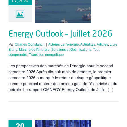
07, 2026
y Outlook –
illet 2026
Energy Outlook – Juillet 2026
Par
Charles Constantin
|
Acteurs de l'énergie
,
Actualités
,
Articles
,
Livre
Blanc
,
Marché de l'énergie
,
Solutions et Optimisations
,
Tout
comprendre
,
Transition énergétique
Les perspectives des marchés de l'énergie pour le second
semestre 2026 Après dix-huit mois de détente, le premier
semestre 2026 a marqué le retour du risque géopolitique
comme principal moteur des prix du gaz, de l'électricité et du
pétrole. Le rapport OMNEGY Energy Outlook de Juillet [...]
ta centers :
20