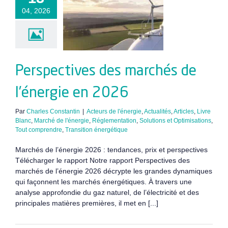
ectives des
04, 2026
rchés de
rgie en 2026
Perspectives des marchés de
l’énergie en 2026
Par
Charles Constantin
|
Acteurs de l'énergie
,
Actualités
,
Articles
,
Livre
Blanc
,
Marché de l'énergie
,
Réglementation
,
Solutions et Optimisations
,
Tout comprendre
,
Transition énergétique
Marchés de l’énergie 2026 : tendances, prix et perspectives
Télécharger le rapport Notre rapport Perspectives des
marchés de l’énergie 2026 décrypte les grandes dynamiques
qui façonnent les marchés énergétiques. À travers une
analyse approfondie du gaz naturel, de l’électricité et des
principales matières premières, il met en [...]