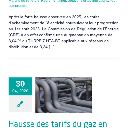
Marché de l'énergie
,
Réglementation
,
Solutions et Optimisations
,
Tout
comprendre
Après la forte hausse observée en 2025, les coûts
d'acheminement de l'électricité poursuivront leur progression
au 1er août 2026. La Commission de Régulation de l'Énergie
(CRE) a en effet confirmé une augmentation moyenne de
3,04 % du TURPE 7 HTA-BT applicable aux réseaux de
distribution et de 3,34 [...]
e des tarifs
z en 2026 :
30
7, ATRT8,
04, 2026
 – analyse
plète des
coûts
heminement
Hausse des tarifs du gaz en