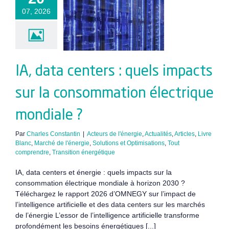
 impacts sur
07, 2026
onsommation
ectrique
ndiale ?
IA, data centers : quels impacts
sur la consommation électrique
mondiale ?
Par
Charles Constantin
|
Acteurs de l'énergie
,
Actualités
,
Articles
,
Livre
Blanc
,
Marché de l'énergie
,
Solutions et Optimisations
,
Tout
comprendre
,
Transition énergétique
IA, data centers et énergie : quels impacts sur la
consommation électrique mondiale à horizon 2030 ?
Téléchargez le rapport 2026 d’OMNEGY sur l’impact de
l’intelligence artificielle et des data centers sur les marchés
de l’énergie L’essor de l’intelligence artificielle transforme
profondément les besoins énergétiques [...]