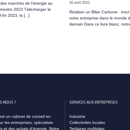
30 avril 2022
des marchés de l'énergie au
imestre 2023 Télécharger le
Réaliser un Bilan Carbone : inscr
 fin 2023, le [...]
votre entreprise dans le monde 
demain Dans ce livre blanc, notre 
S-NOUS ?
SERVICES AUX ENTREPRISES
 un cabinet de conseil en
Industrie
r les entreprises, spécialiste
Collectivités locales
ts et des achats d’énergie. Notre
Tertiaires multisites