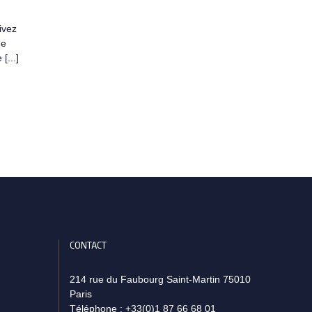
ivez
de
[...]
CONTACT
214 rue du Faubourg Saint-Martin 75010
Paris
Téléphone :
+33(0)1 87 66 68 01