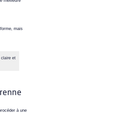
ne meilleure
nforme, mais
claire et
érenne
procéder à une