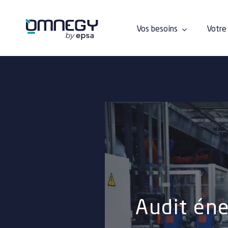
Passer
au
contenu
Vos besoins
Votre 
Audit éne