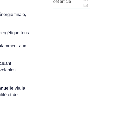
cet article
ergie finale,
nergétique tous
notamment aux
ncluant
velables
nnuelle
via la
lité et de