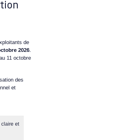
tion
xploitants de
octobre 2026
.
’au 11 octobre
isation des
nnel et
claire et