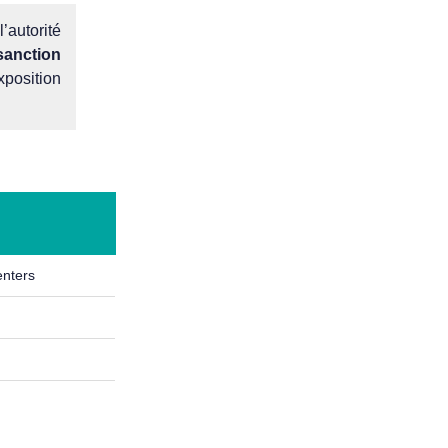
l’autorité
sanction
xposition
enters