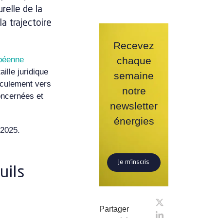
relle de la
a trajectoire
Recevez
opéenne
chaque
ille juridique
semaine
sculement vers
notre
oncernées et
newsletter
énergies
 2025.
Je m’inscris
uils
Partager