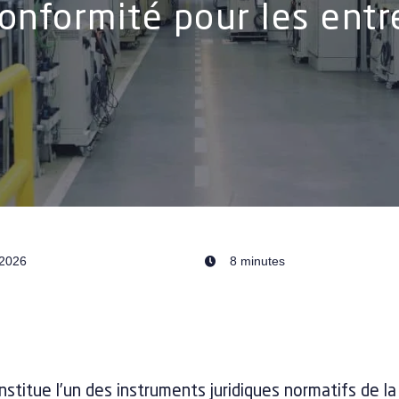
onformité pour les entr
/2026
8 minutes
stitue l’un des instruments juridiques normatifs de la