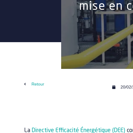
mise en c
Retour
20/02
La
Directive Efficacité Énergétique (DEE)
con