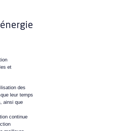
énergie
tion
les et
ilisation des
sque leur temps
, ainsi que
tion continue
ction