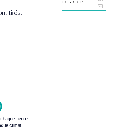
cet article
nt tirés.
0
 chaque heure
aque climat