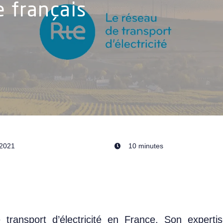
e français
/2021
10 minutes
transport d’électricité en France. Son experti