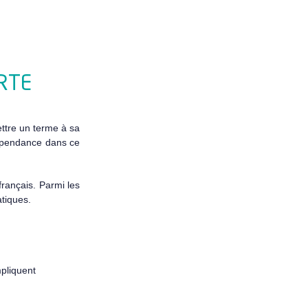
 RTE
ettre un terme à sa
dépendance dans ce
français. Parmi les
atiques.
mpliquent