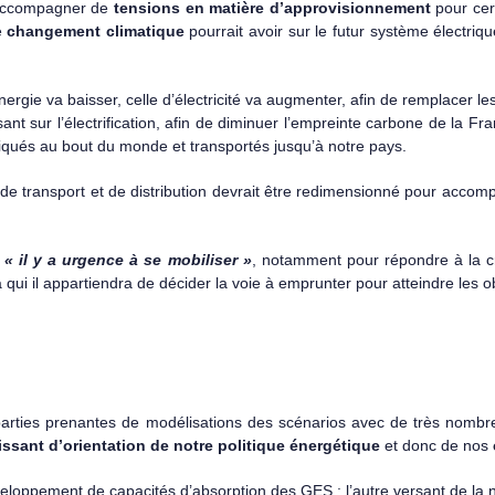
s’accompagner de
tensions en matière d’approvisionnement
pour cer
e
changement climatique
pourrait avoir sur le futur système électriq
gie va baisser, celle d’électricité va augmenter, afin de remplacer les
ant sur l’électrification, afin de diminuer l’empreinte carbone de la Fran
riqués au bout du monde et transportés jusqu’à notre pays.
e de transport et de distribution devrait être redimensionné pour accomp
« il y a urgence à se mobiliser »
, notamment pour répondre à la cr
i il appartiendra de décider la voie à emprunter pour atteindre les obj
arties prenantes de modélisations des scénarios avec de très nomb
issant d’orientation de notre politique énergétique
et donc de nos
eloppement de capacités d’absorption des GES : l’autre versant de la n