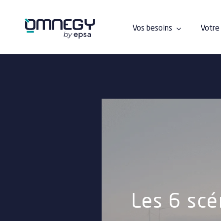
Passer
au
contenu
Vos besoins
Votre 
Les 6 scé