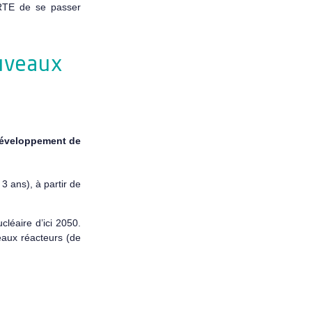
à RTE de se passer
ouveaux
 développement de
3 ans), à partir de
léaire d’ici 2050.
eaux réacteurs (de