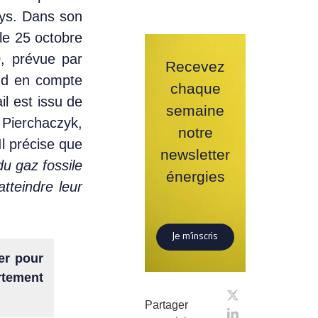
pays. Dans son
e 25 octobre
0
, prévue par
Recevez
end en compte
chaque
l est issu de
semaine
 Pierchaczyk,
notre
Il précise que
newsletter
u gaz fossile
énergies
tteindre leur
Je m’inscris
er pour
ortement
Partager