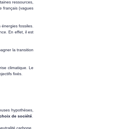
taines ressources,
ue français (vagues
 énergies fossiles.
ce. En effet, il est
agner la transition
ise climatique. Le
ectifs fixés.
reuses hypothèses,
choix de société
.
eutralité carbone.