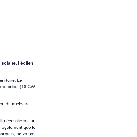
solaire, l’éolien
erritoire. Le
e proportion (16 GW
ion du nucléaire
l nécessiterait un
e également que le
sormais, ne va pas