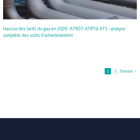
Hausse des tarifs du gaz en 2026 : ATRD7, ATRT8, ATS – analyse
complète des coûts d’acheminement
1
2
Suivant