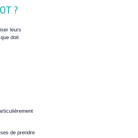
POT ?
iser leurs
s
que doit
rticulièrement
rises de
prendre