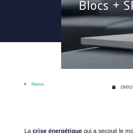
Blocs + S
Retour
29/01
La
crise énergétique
qui a secoué le mo