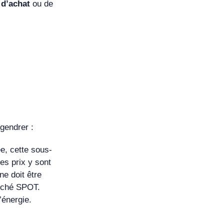
s d’achat
ou de
gendrer :
ée, cette sous-
les prix y sont
ne doit être
arché SPOT.
’énergie.