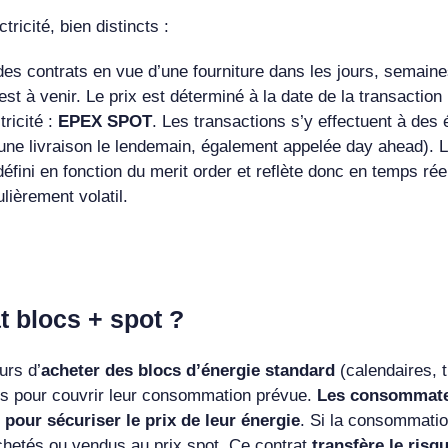
ctricité, bien distincts :
 des contrats en vue d’une fourniture dans les jours, semaine
st à venir. Le prix est déterminé à la date de la transaction
tricité :
EPEX SPOT
. Les transactions s’y effectuent à des
ur une livraison le lendemain, également appelée day ahead). 
t défini en fonction du merit order et reflète donc en temps rée
ulièrement volatil.
 blocs + spot ?
urs d’
acheter des blocs d’énergie standard
(calendaires, t
s pour couvrir leur consommation prévue.
Les consommat
pour sécuriser le prix de leur énergie
. Si la consommation
chetés ou vendus au prix spot. Ce contrat
transfère le ris