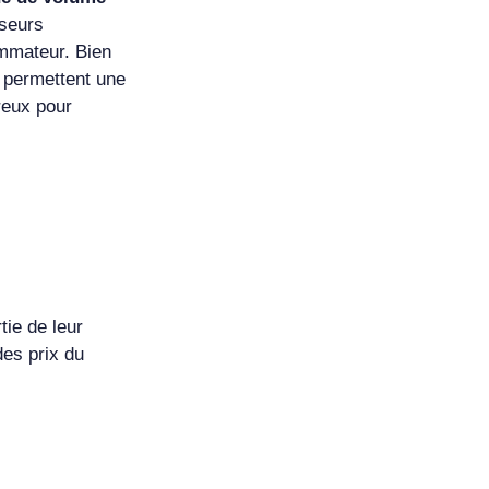
sseurs
ommateur. Bien
 permettent une
reux pour
ie de leur
des prix du