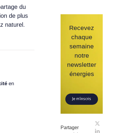
partage du
ion de plus
z naturel
.
Recevez
chaque
semaine
notre
newsletter
énergies
ité
en
Je m’inscris
Partager