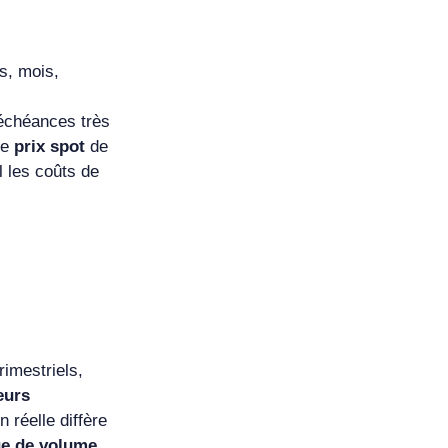
s, mois,
 échéances très
Le
prix spot
de
l les coûts de
rimestriels,
eurs
 réelle diffère
que de volume