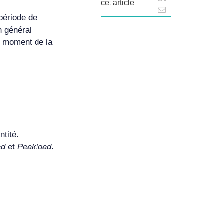
cet article
période de
n général
u moment de la
ntité.
ad
et
Peakload
.