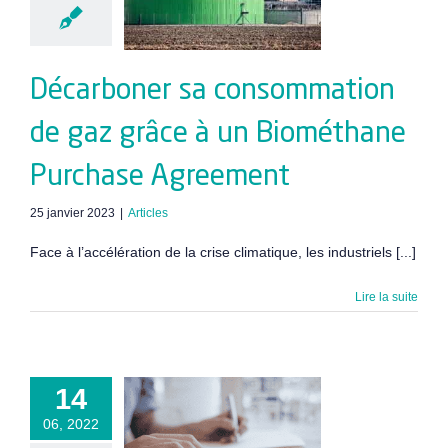
iométhane
urchase
reement
Décarboner sa consommation
de gaz grâce à un Biométhane
Purchase Agreement
25 janvier 2023
|
Articles
Face à l’accélération de la crise climatique, les industriels [...]
Lire la suite
14
 énergétique
06, 2022
lles sont les