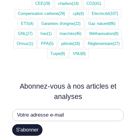
CEE
(29)
charbon
(14)
CO2
(41)
Compensation carbone
(29)
cpb
(4)
Electricité
(107)
ETS
(4)
Garanties d'origine
(22)
Gaz naturel
(86)
GNL
(27)
Iran
(1)
marchés
(46)
Méthanisation
(8)
Ormuz
(1)
PPA
(5)
pétrole
(18)
Réglementaire
(27)
Turpe
(8)
VNU
(8)
Abonnez-vous à nos articles et
analyses