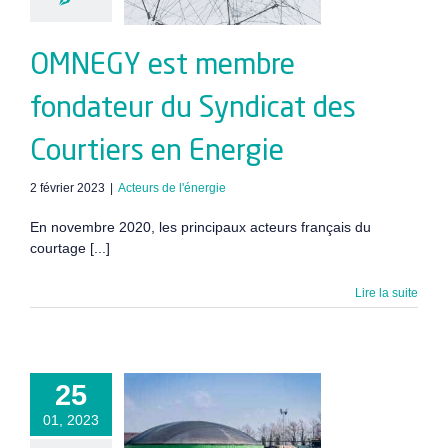
rtiers en
Energie
OMNEGY est membre
fondateur du Syndicat des
Courtiers en Energie
2 février 2023
|
Acteurs de l'énergie
En novembre 2020, les principaux acteurs français du
courtage [...]
Lire la suite
arboner sa
25
sommation
01, 2023
az grâce à