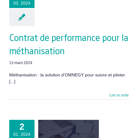
03, 2024
Contrat de performance pour la
méthanisation
13 mars 2024
Méthanisation : la solution d'OMNEGY pour suivre et piloter
[...]
Lire la suite
2
tenu d’une
01, 2024
facture