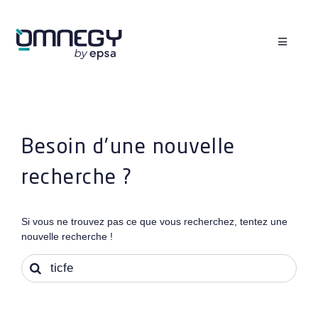
Passer
au
contenu
Toggle
Navigati
Vos besoins
Votre profil
Nos ressources
Besoin d'une nouvelle
Découvrir OMNEGY
recherche ?
Contactez-nous
+33(0)1 87 66 68 01
Si vous ne trouvez pas ce que vous recherchez, tentez une
nouvelle recherche !
Espace client
Rech