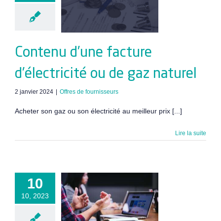
tricité ou de
z naturel
Contenu d’une facture
d’électricité ou de gaz naturel
2 janvier 2024
|
Offres de fournisseurs
Acheter son gaz ou son électricité au meilleur prix [...]
Lire la suite
es Energie
rnementales
10
our les
10, 2023
reprises :
positifs et