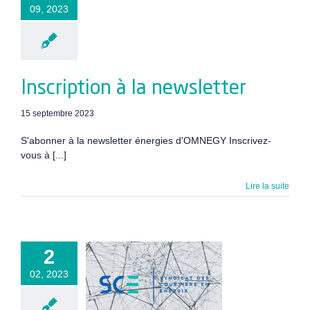
09, 2023
Inscription à la newsletter
15 septembre 2023
S'abonner à la newsletter énergies d'OMNEGY Inscrivez-
vous à [...]
Lire la suite
NEGY est
2
membre
02, 2023
dateur du
dicat des